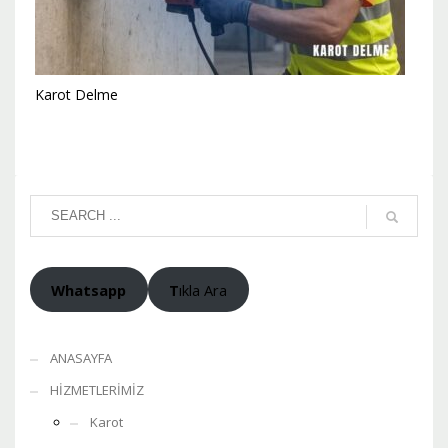
Karot Delme
Whatsapp
T
ıkla Ara
ANASAYFA
HİZMETLERİMİZ
Karot