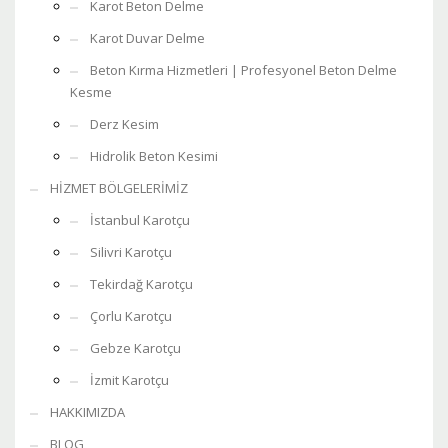
Karot Beton Delme
Karot Duvar Delme
Beton Kırma Hizmetleri | Profesyonel Beton Delme
Kesme
Derz Kesim
Hidrolik Beton Kesimi
HİZMET BÖLGELERİMİZ
İstanbul Karotçu
Silivri Karotçu
Tekirdağ Karotçu
Çorlu Karotçu
Gebze Karotçu
İzmit Karotçu
HAKKIMIZDA
BLOG