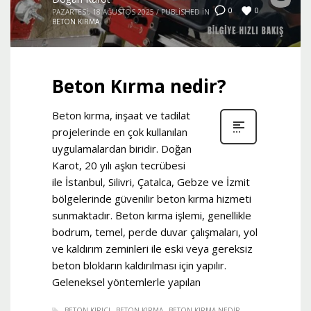
0
0
PAZARTESI, 18 AĞUSTOS 2025
/
PUBLISHED IN
BETON KIRMA
Beton Kırma nedir?
Beton kırma, inşaat ve tadilat
projelerinde en çok kullanılan
uygulamalardan biridir. Doğan
Karot, 20 yılı aşkın tecrübesi
ile İstanbul, Silivri, Çatalca, Gebze ve İzmit
bölgelerinde güvenilir beton kırma hizmeti
sunmaktadır. Beton kırma işlemi, genellikle
bodrum, temel, perde duvar çalışmaları, yol
ve kaldırım zeminleri ile eski veya gereksiz
beton blokların kaldırılması için yapılır.
Geleneksel yöntemlerle yapılan
BETON KIRICI
BETON KIRMA
BETON KIRMA NEDIR