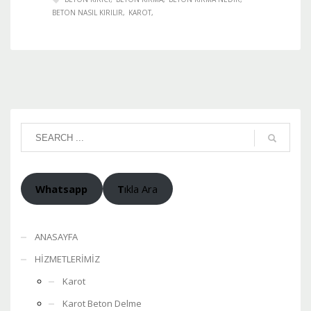
BETON NASIL KIRILIR
KAROT
Whatsapp
T
ıkla Ara
ANASAYFA
HİZMETLERİMİZ
Karot
Karot Beton Delme