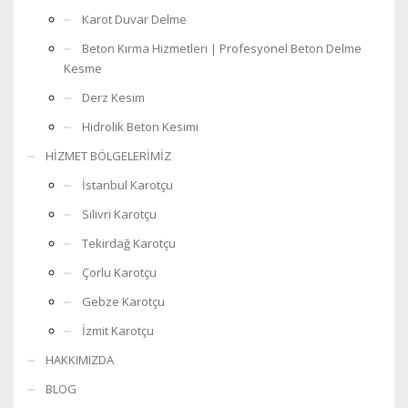
Karot Duvar Delme
Beton Kırma Hizmetleri | Profesyonel Beton Delme
Kesme
Derz Kesim
Hidrolik Beton Kesimi
HİZMET BÖLGELERİMİZ
İstanbul Karotçu
Silivri Karotçu
Tekirdağ Karotçu
Çorlu Karotçu
Gebze Karotçu
İzmit Karotçu
HAKKIMIZDA
BLOG