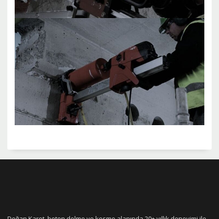
Doğan Karot, beton delme ve kesme alanında 20+ yıllık deneyimi ile