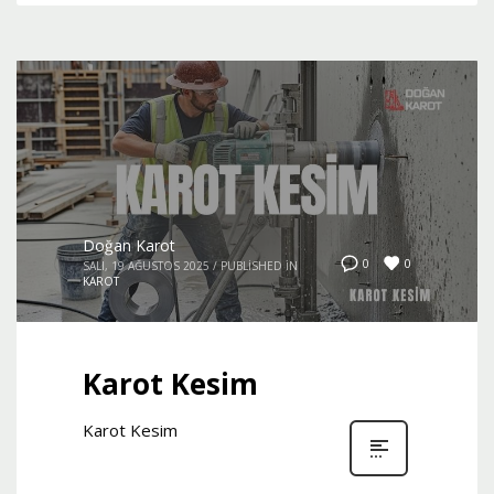
Doğan Karot
0
0
SALI, 19 AĞUSTOS 2025
/
PUBLISHED IN
KAROT
Karot Kesim
Karot Kesim