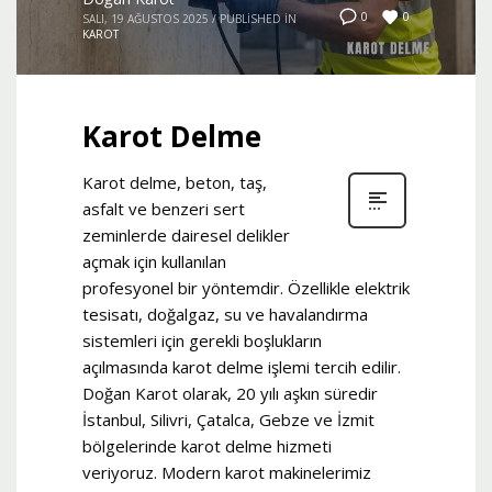
0
0
SALI, 19 AĞUSTOS 2025
/
PUBLISHED IN
KAROT
Karot Delme
Karot delme, beton, taş,
asfalt ve benzeri sert
zeminlerde dairesel delikler
açmak için kullanılan
profesyonel bir yöntemdir. Özellikle elektrik
tesisatı, doğalgaz, su ve havalandırma
sistemleri için gerekli boşlukların
açılmasında karot delme işlemi tercih edilir.
Doğan Karot olarak, 20 yılı aşkın süredir
İstanbul, Silivri, Çatalca, Gebze ve İzmit
bölgelerinde karot delme hizmeti
veriyoruz. Modern karot makinelerimiz