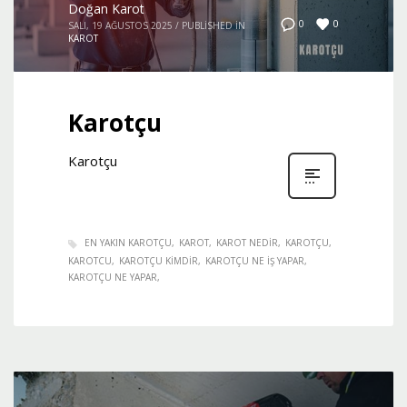
Doğan Karot
0
0
SALI, 19 AĞUSTOS 2025
/
PUBLISHED IN
KAROT
Karotçu
Karotçu
EN YAKIN KAROTÇU
KAROT
KAROT NEDIR
KAROTÇU
KAROTCU
KAROTÇU KIMDIR
KAROTÇU NE IŞ YAPAR
KAROTÇU NE YAPAR