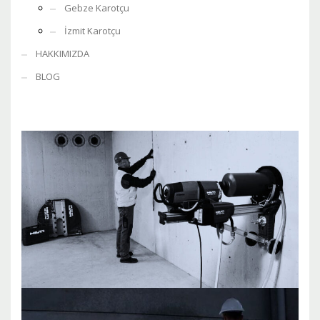
Gebze Karotçu
İzmit Karotçu
HAKKIMIZDA
BLOG