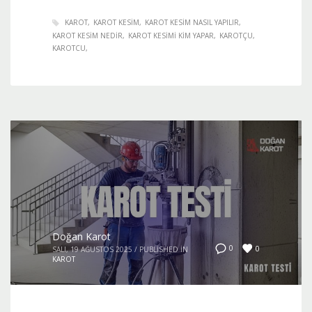
KAROT
KAROT KESIM
KAROT KESIM NASIL YAPILIR
KAROT KESIM NEDIR
KAROT KESIMI KIM YAPAR
KAROTÇU
KAROTCU
Doğan Karot
0
0
SALI, 19 AĞUSTOS 2025
/
PUBLISHED IN
KAROT