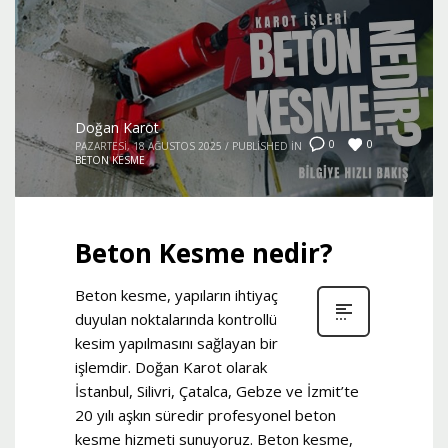
Doğan Karot
0
0
PAZARTESI, 18 AĞUSTOS 2025
/
PUBLISHED IN
BETON KESME
Beton Kesme nedir?
Beton kesme, yapıların ihtiyaç
duyulan noktalarında kontrollü
kesim yapılmasını sağlayan bir
işlemdir. Doğan Karot olarak
İstanbul, Silivri, Çatalca, Gebze ve İzmit’te
20 yılı aşkın süredir profesyonel beton
kesme hizmeti sunuyoruz. Beton kesme,