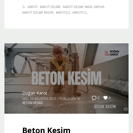
KAROT
KAROT DELME
KAROT DELME NASIL YAPILIR
KAROT DELME NEDIR
KAROTÇU
KAROTCU
Doğan Karot
0
0
SALI, 19 AĞUSTOS 2025
/
PUBLISHED IN
BETON KESME
Beton Kesim