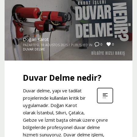
Doğan Karot
0
0
PAZARTESI, 18 AĞUSTOS 2025
/
PUBLISHED IN
DUVAR DELME
Duvar Delme nedir?
Duvar delme, yapı ve tadilat
projelerinde kullanılan kritik bir
uygulamadır. Doğan Karot
olarak İstanbul, Silivri, Çatalca,
Gebze ve İzmit başta olmak üzere çevre
bölgelerde profesyonel duvar delme
hizmeti sunuyoruz. Duvar delme işlemi,