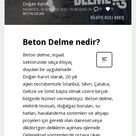
Doğan Karot
0
0
PAZARTESI, 18 AĞUSTOS 2025
/
PUBLISHED IN
BETON DELME
Beton Delme nedir?
Beton delme, inşaat
sektöründe sıkça ihtiyaç
duyulan bir uygulamadır.
Doğan Karot olarak, 20 yılı
aşkın tecrübemizle İstanbul, Silivri, Çatalca,
Gebze ve İzmit başta olmak üzere birçok
bölgede hizmet vermekteyiz. Beton delme,
elektrik tesisatı, doğalgaz boruları, su
hatları, havalandırma sistemleri ve altyapı
projeleri için gerekli olan dairesel veya
dikdörtgen deliklerin açılması işlemidir.
Geleneksel yöntemlerde ortaya çıkan