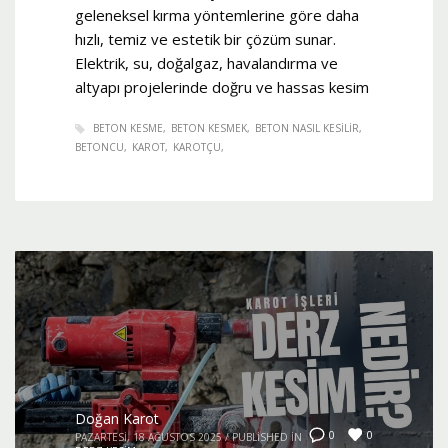
geleneksel kırma yöntemlerine göre daha
hızlı, temiz ve estetik bir çözüm sunar.
Elektrik, su, doğalgaz, havalandırma ve
altyapı projelerinde doğru ve hassas kesim
BETON KESME
BETON KESMEK
BETON NASIL KESILIR
BETONCU
KAROT
KAROTÇU
Doğan Karot
0
0
PAZARTESI, 18 AĞUSTOS 2025
/
PUBLISHED IN