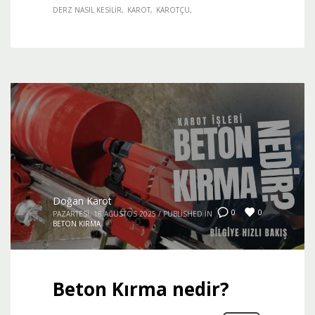
DERZ NASIL KESILIR
KAROT
KAROTÇU
Doğan Karot
0
0
PAZARTESI, 18 AĞUSTOS 2025
/
PUBLISHED IN
BETON KIRMA
Beton Kırma nedir?