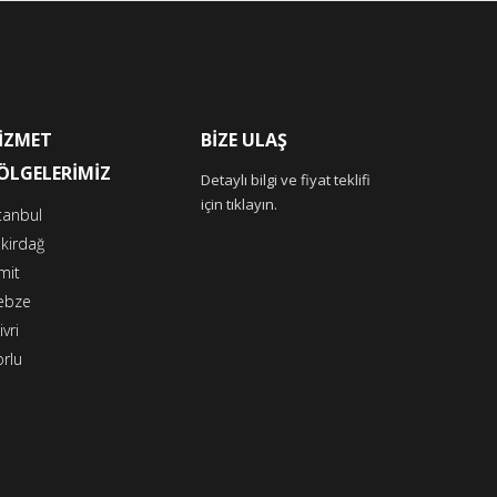
İZMET
BİZE ULAŞ
ÖLGELERİMİZ
Detaylı bilgi ve fiyat teklifi
için tıklayın.
tanbul
kirdağ
mit
ebze
ivri
rlu