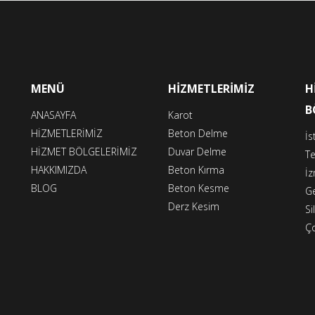
MENÜ
HİZMETLERİMİZ
H
B
ANASAYFA
Karot
HİZMETLERİMİZ
Beton Delme
İs
HİZMET BÖLGELERİMİZ
Duvar Delme
Te
HAKKIMIZDA
Beton Kırma
İz
BLOG
Beton Kesme
G
Derz Kesim
Sil
Ço