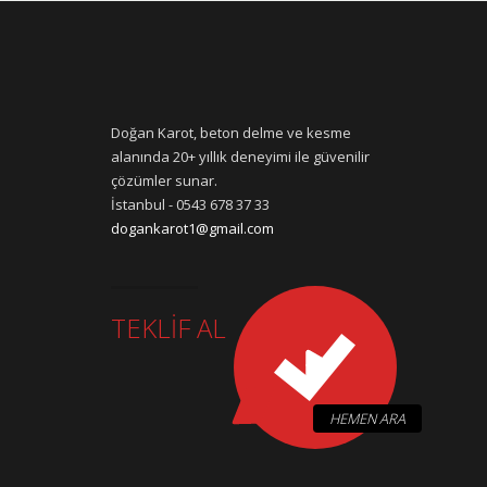
Doğan Karot, beton delme ve kesme
alanında 20+ yıllık deneyimi ile güvenilir
çözümler sunar.
İstanbul - 0543 678 37 33
dogankarot1@gmail.com
TEKLİF AL
HEMEN ARA