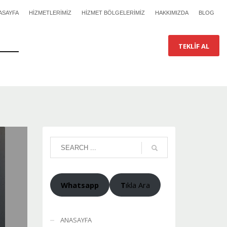
ASAYFA
HİZMETLERİMİZ
HİZMET BÖLGELERİMİZ
HAKKIMIZDA
BLOG
TEKLİF AL
Whatsapp
T
ıkla Ara
ANASAYFA