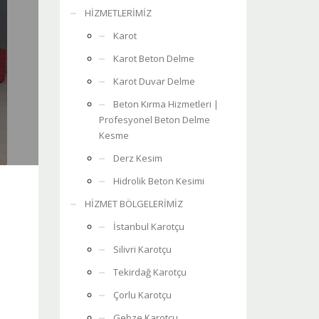
HİZMETLERİMİZ
Karot
Karot Beton Delme
Karot Duvar Delme
Beton Kırma Hizmetleri |
Profesyonel Beton Delme
Kesme
Derz Kesim
Hidrolik Beton Kesimi
HİZMET BÖLGELERİMİZ
İstanbul Karotçu
Silivri Karotçu
Tekirdağ Karotçu
Çorlu Karotçu
Gebze Karotçu