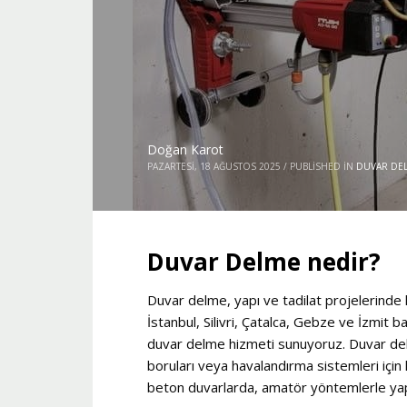
Doğan Karot
PAZARTESI, 18 AĞUSTOS 2025
/
PUBLISHED IN
DUVAR DE
Duvar Delme nedir?
Duvar delme, yapı ve tadilat projelerinde k
İstanbul, Silivri, Çatalca, Gebze ve İzmit
duvar delme hizmeti sunuyoruz. Duvar delme
boruları veya havalandırma sistemleri için k
beton duvarlarda, amatör yöntemlerle yapı